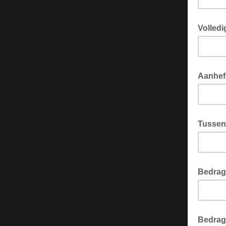
Volled
Aanhef
Tussen
Bedra
Bedra