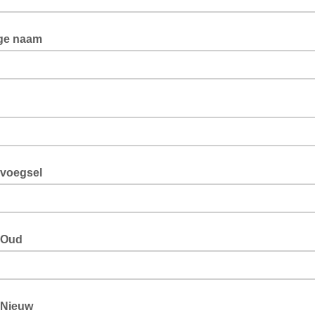
ige naam
voegsel
gOud
gNieuw