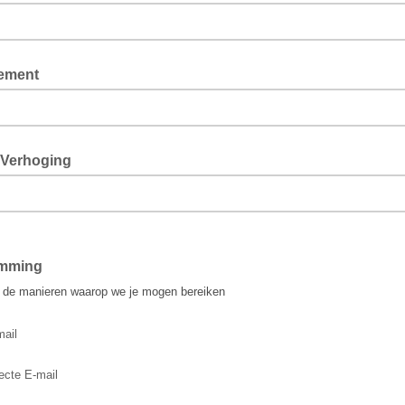
ement
Verhoging
emming
r de manieren waarop we je mogen bereiken
mail
ecte E-mail