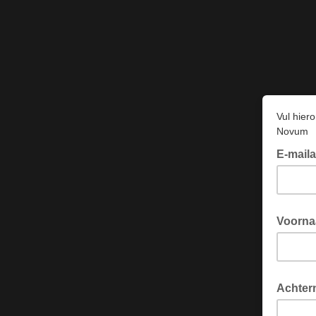
Vul hier
Novum
E-mail
Voorn
Achter