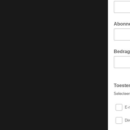
Abonn
Bedrag
Toest
Selectee
E-
Dir